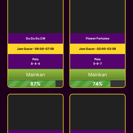
Gu Gu Gu 2 M
Flower Fortunes
Jam Gacor : 06:00-07:59
Jam Gacor : 02:00-03:59
Pola
Pola
8-4-4
5-9-7
Mainkan
Mainkan
87%
74%