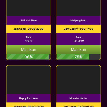
888 Cai Shen
Mahjong Fruit
Jam Gacor : 20:00-20:30
Jam Gacor : 16:00-17:30
Pola
Pola
4-9-7
12-12-10
Mainkan
Mainkan
96%
75%
Happy Rich Year
Monster Hunter
Jam Gacor : 04:00-05:30
Jam Gacor : 03:00-04:00