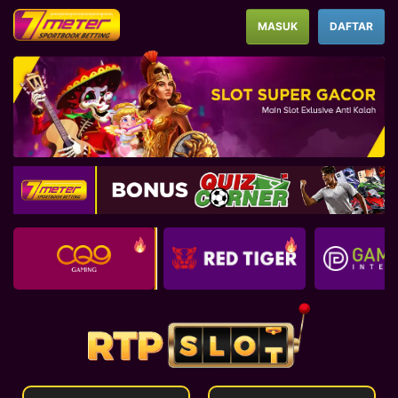
MASUK
DAFTAR