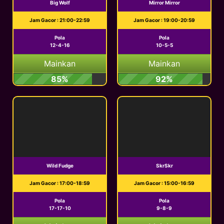
Big Wolf
Mirror Mirror
Jam Gacor : 21:00-22:59
Jam Gacor : 19:00-20:59
Pola
Pola
12-4-16
10-5-5
Mainkan
Mainkan
85%
92%
Wild Fudge
SkrSkr
Jam Gacor : 17:00-18:59
Jam Gacor : 15:00-16:59
Pola
Pola
17-17-10
9-8-9