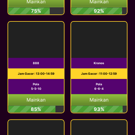
Mainkan
Mainkan
75%
92%
888
Kronos
Jam Gacor : 13:00-14:59
Jam Gacor : 11:00-12:59
Pola
Pola
5-5-10
6-6-4
Mainkan
Mainkan
85%
93%