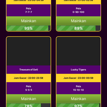
Jam Gacor : 03:00-04:59
Jam Gacor : 01:00-02:59
Pola
Pola
7-7-7
0-50-100
Mainkan
Mainkan
95%
89%
Treasure of Seti
Lucky Tigers
Jam Gacor : 22:00-23:59
Jam Gacor : 23:00-00:59
Pola
Pola
5-5-5
15-10-10
Mainkan
Mainkan
78%
97%