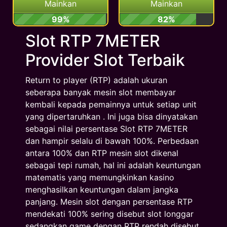
Mainkan
Mainkan
99%
82%
Slot RTP 7METER
Provider Slot Terbaik
Return to player (RTP) adalah ukuran
seberapa banyak mesin slot membayar
kembali kepada pemainnya untuk setiap unit
yang dipertaruhkan . Ini juga bisa dinyatakan
sebagai nilai persentase Slot RTP 7METER
dan hampir selalu di bawah 100%. Perbedaan
antara 100% dan RTP mesin slot dikenal
sebagai tepi rumah, hal ini adalah keuntungan
matematis yang memungkinkan kasino
menghasilkan keuntungan dalam jangka
panjang. Mesin slot dengan persentase RTP
mendekati 100% sering disebut slot longgar
sedangkan game dengan RTP rendah disebut