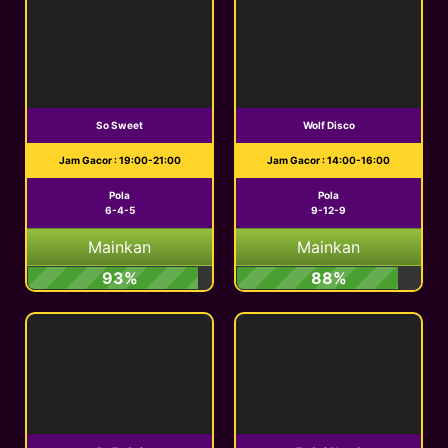
So Sweet
Wolf Disco
Jam Gacor : 19:00-21:00
Jam Gacor : 14:00-16:00
Pola
Pola
6-4-5
9-12-9
Mainkan
Mainkan
93%
88%