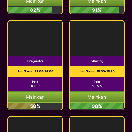
Mainkan
Mainkan
82%
91%
Dragon Koi
5 Boxing
Jam Gacor : 14:00-16:00
Jam Gacor : 15:00-15:30
Pola
Pola
6-8-7
18-5-5
Mainkan
Mainkan
50%
98%