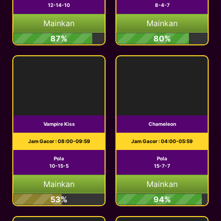
12-14-10
8-4-7
Mainkan
Mainkan
87%
80%
Vampire Kiss
Chameleon
Jam Gacor : 08:00-09:59
Jam Gacor : 04:00-05:59
Pola
Pola
10-15-5
15-7-7
Mainkan
Mainkan
53%
94%