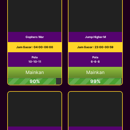
Gophers War
Jump Higher M
Jam Gacor : 04:00-06:00
Jam Gacor : 23:00-00:59
Pola
Pola
10-10-11
6-6-8
Mainkan
Mainkan
90%
99%