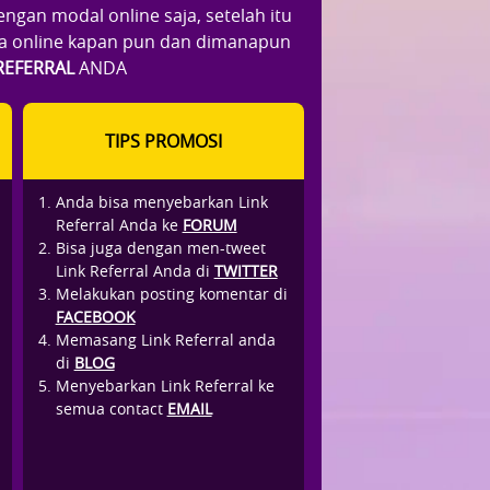
ngan modal online saja, setelah itu
ra online kapan pun dan dimanapun
REFERRAL
ANDA
TIPS PROMOSI
Anda bisa menyebarkan Link
Referral Anda ke
FORUM
Bisa juga dengan men-tweet
Link Referral Anda di
TWITTER
Melakukan posting komentar di
FACEBOOK
Memasang Link Referral anda
di
BLOG
Menyebarkan Link Referral ke
semua contact
EMAIL