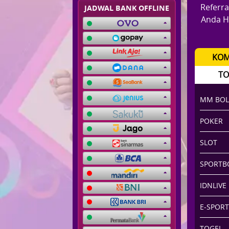
Referra
JADWAL BANK OFFLINE
Anda H
KOM
TO
MM BOL
POKER
SLOT
SPORTB
IDNLIVE
E-SPORT
TOGEL