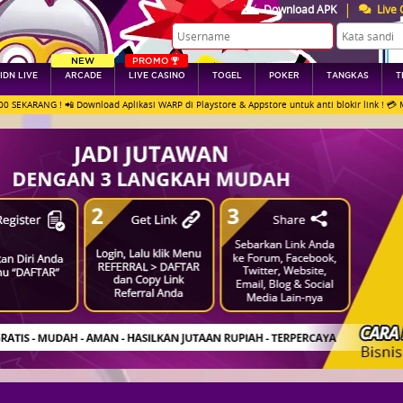
|
Download APK
Live 
NEW
PROMO
IDN LIVE
ARCADE
LIVE CASINO
TOGEL
POKER
TANGKAS
T
ANG ! 📲 Download Aplikasi WARP di Playstore & Appstore untuk anti blokir link ! 💳 Me