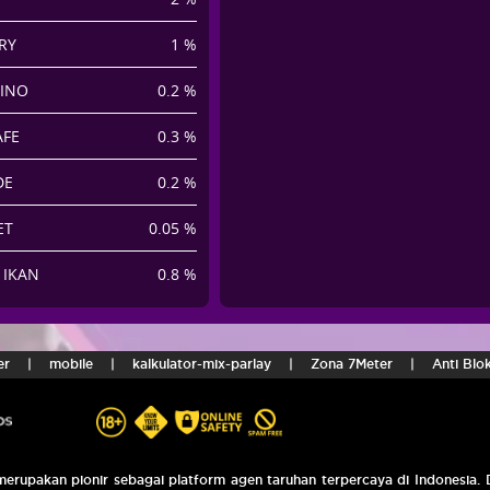
RY
1 %
SINO
0.2 %
AFE
0.3 %
DE
0.2 %
ET
0.05 %
 IKAN
0.8 %
er
|
mobile
|
kalkulator-mix-parlay
|
Zona 7Meter
|
Anti Blok
erupakan pionir sebagai platform agen taruhan terpercaya di Indonesia. 